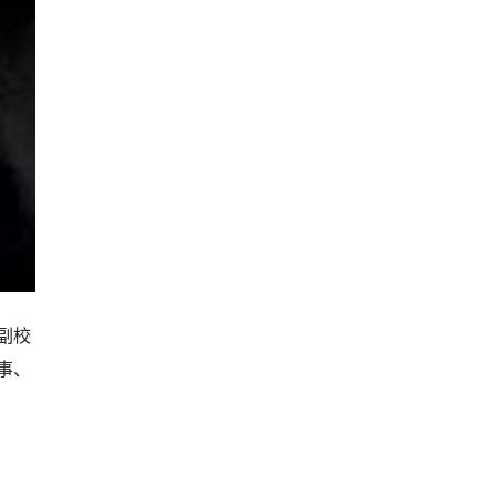
副校
事、